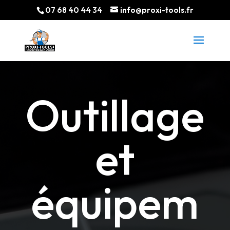
07 68 40 44 34
info@proxi-tools.fr
Outillage
et
é
q
uipem