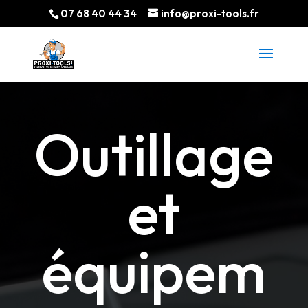
07 68 40 44 34
info@proxi-tools.fr
Outillage
et
é
q
uipem