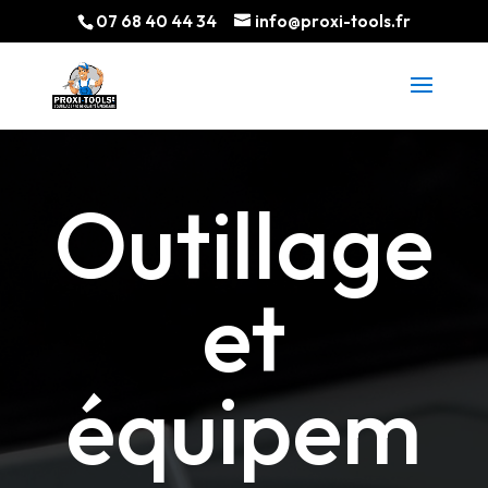
07 68 40 44 34
info@proxi-tools.fr
Outillage
et
é
q
uipem