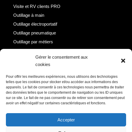
Visite et RV clients PRO
Outillage à main
Outillage électroportatif
Outillage pneumatique
Outillage par métiers
Outillage / Equipement atelier
Gérer le consentement aux
cookies
Information
Pour offrir les meilleures expériences, nous utilisons des technologies
telles que les cookies pour stocker et/ou accéder aux informations des
appareils. Le fait de consentir à ces technologies nous permettra de traiter
des données telles que le comportement de navigation ou les ID uniques
Mentions légales
sur ce site. Le fait de ne pas consentir ou de retirer son consentement peut
Politique de confidentialité
avoir un effet négatif sur certaines caractéristiques et fonctions.
Cookies
Accepter
Conditions générales de vente
Réalisation : Concept Web Studio