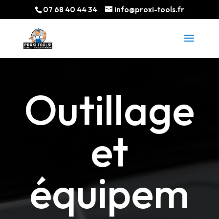
07 68 40 44 34
info@proxi-tools.fr
Outillage
et
é
q
uipem