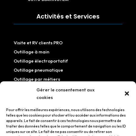
Activités et Services
Visite et RV clients PRO
Outillage à main
Outillage électroportatif
Outillage pneumatique
Outillage par métiers
Outillage / Equipement atelier
Gérer le consentement aux
cookies
Information
Pour offrir les meilleures expériences, nous utilisons des technologies
telles que les cookies pour stocker et/ou accéder aux informations des
appareils. Le fait de consentir à ces technologies nous permettra de
traiter des données telles que le comportement de navigation ou les ID
uniques sur ce site. Le fait de ne pas consentir ou de retirer son
Mentions légales