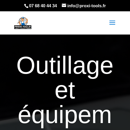
07 68 40 44 34
info@proxi-tools.fr
Outillage
et
é
q
uipem