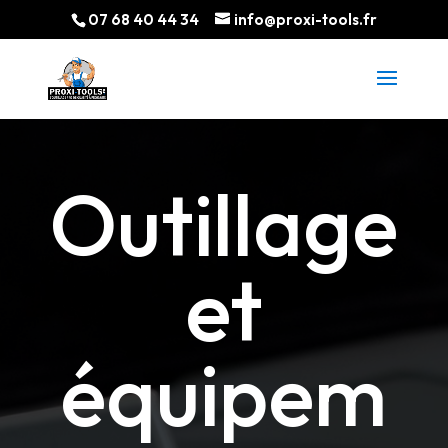
07 68 40 44 34
info@proxi-tools.fr
Outillage
et
é
q
uipem